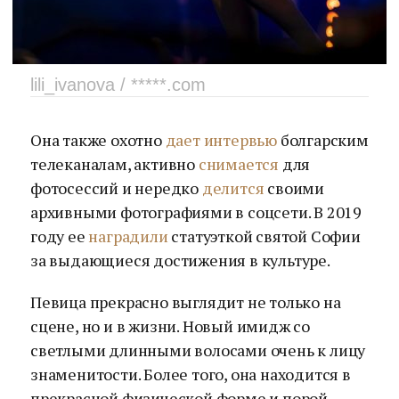
lili_ivanova / *****.com
Она также охотно
дает интервью
болгарским
телеканалам, активно
снимается
для
фотосессий и нередко
делится
своими
архивными фотографиями в соцсети. В 2019
году ее
наградили
статуэткой святой Софии
за выдающиеся достижения в культуре.
Певица прекрасно выглядит не только на
сцене, но и в жизни. Новый имидж со
светлыми длинными волосами очень к лицу
знаменитости. Более того, она находится в
прекрасной физической форме и порой