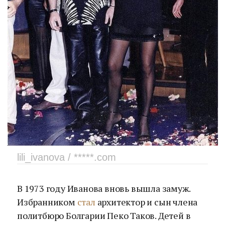
lili_ivanova / *****.com
В 1973 году Иванова вновь вышла замуж.
Избранником
стал
архитектор и сын члена
политбюро Болгарии Пеко Таков. Детей в