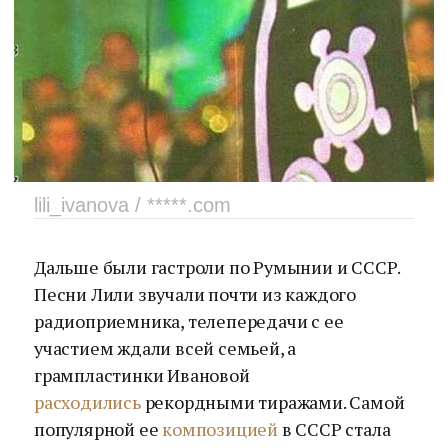
lili_ivanova / *****.com
Дальше были гастроли по Румынии и СССР.
Песни Лили звучали почти из каждого
радиоприемника, телепередачи с ее
участием ждали всей семьей, а
грампластинки Ивановой
расходились
рекордными тиражами. Самой
популярной ее
композицией
в СССР стала