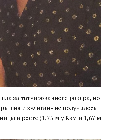
шла за татуированного рокера, но
арышня и хулиган» не получилось
ицы в росте (1,75 м у Кэм и 1,67 м