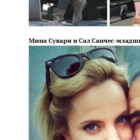
Мина Сувари и Сал Санчес-младш