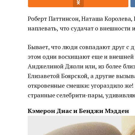
Роберт Паттинсон, Наташа Королева, 
наплевать, что судачат о внешности 
Бывает, что люди совпадают друг с д
этом одни восхищают еще и внешней 
Анджелиной Джоли или, из более бли
Елизаветой Боярской, а другие вызыв
откровенные смешки: угораздило же!
странные селебрити-пары, удививля
Кэмерон Диас и Бенджи Мэдден