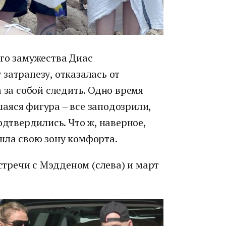
ого замужества Диас
затрапезу, отказалась от
 за собой следить. Одно время
аяся фигура – все заподозрили,
одтвердились. Что ж, наверное,
шла свою зону комфорта.
встречи с Мэдденом (слева) и март