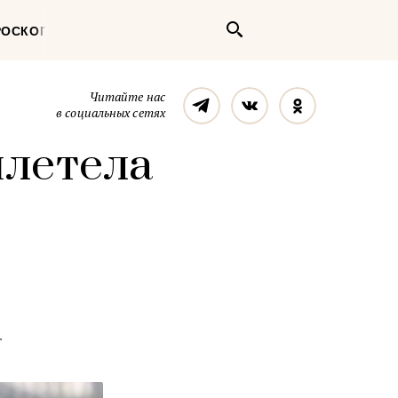
Поиск
РОСКОП
Телеграм
Вконтакте
Однокласс
Читайте нас
в социальных сетях
илетела
.