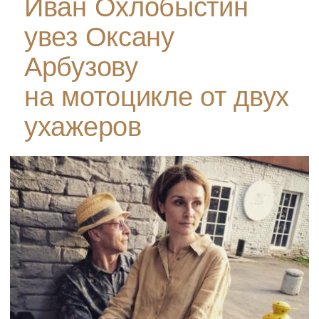
Иван Охлобыстин
увез Оксану
Арбузову
на мотоцикле от двух
ухажеров