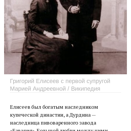
Григорий Елисеев с первой супругой
Марией Андреевной / Википедия
Елисеев был богатым наследником
купеческой династии, а Дурдина —
наследница пивоваренного завода
«Бавария». Большой любви между ними