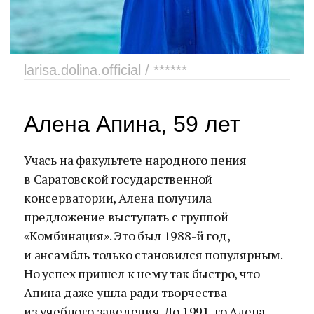
larisa.dolina.official / ******
Алена Апина, 59 лет
Учась на факультете народного пения
в Саратовской государственной
консерватории, Алена получила
предложение выступать с группой
«Комбинация». Это был 1988-й год,
и ансамбль только становился популярным.
Но успех пришел к нему так быстро, что
Апина даже ушла ради творчества
из учебного заведения. До 1991-го Алена