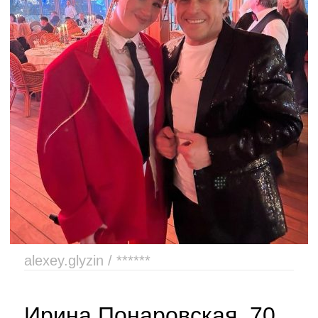
alexey.glyzin / ******
Ирина Понаровская, 70