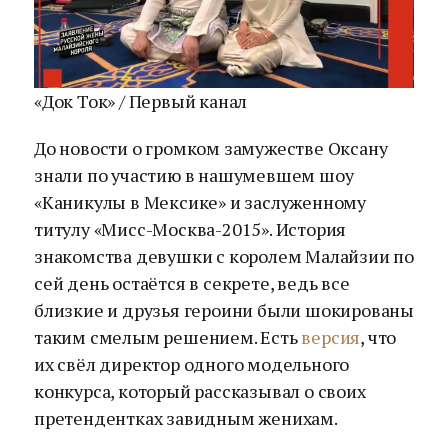
«Док Ток» / Первый канал
До новости о громком замужестве Оксану
знали по участию в нашумевшем шоу
«Каникулы в Мексике» и заслуженному
титулу «Мисс-Москва-2015». История
знакомства девушки с королем Малайзии по
сей день остаётся в секрете, ведь все
близкие и друзья героини были шокированы
таким смелым решением. Есть
версия
, что
их свёл директор одного модельного
конкурса, который рассказывал о своих
претендентках завидным женихам.