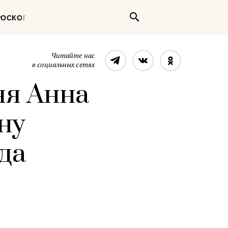
Поиск
РОСКОП
Телеграм
Вконтакте
Однокласс
Читайте нас
в социальных сетях
яя Анна
ну
зда