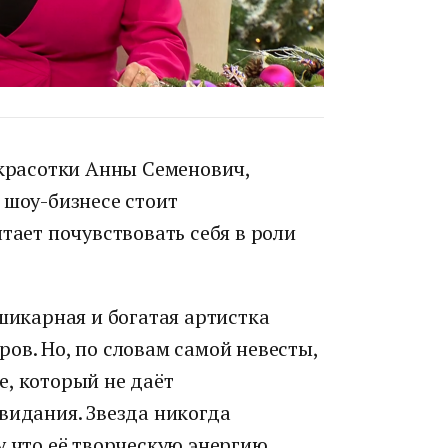
 красотки Анны Семенович,
 шоу-бизнесе стоит
тает почувствовать себя в роли
 шикарная и богатая артистка
ов. Но, по словам самой невесты,
е, который не даёт
видания. Звезда никогда
у что её творческую энергию