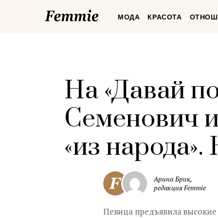
Femmie
МОДА
КРАСОТА
ОТНОШ
На «Давай п
Семенович и
«из народа».
Арина Брик,
редакция Femmie
Певица предъявила высокие 