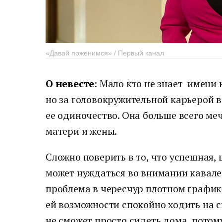
«Давай поженимся» / Первый канал
О невесте
: Мало кто не знает имени
но за головокружительной карьерой в
ее одиночество. Она больше всего меч
матери и жены.
Сложно поверить в то, что успешная,
может нуждаться во внимании кавалер
проблема в чересчур плотном график
ей возможности спокойно ходить на с
не сможет просто сидеть дома, потом