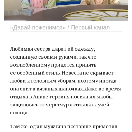
«Давай поженимся» / Первый канал
Любимая сестра дарит ей одежду,
созданную своими руками, так что
возлюбленному придется принять
ее особенный стиль. Невеста не скрывает
любви к головным уборам, поэтому иногда
она спит в вязаных шапочках. Даже во время
отдыха в Анапе героиня носила их, якобы
защищаясь от чересчур активных лучей
солнца.
Там же один мужчина постарше приметил