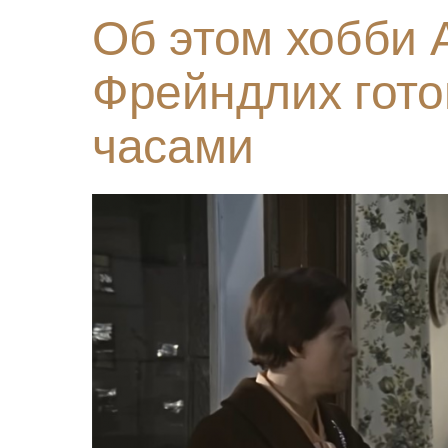
Об этом хобби 
Фрейндлих гото
часами