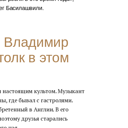
лег Басилашвили.
. Владимир
толк в этом
л настоящим культом. Музыкант
ы, где бывал с гастролями.
бретенный в Англии. В его
поэтому друзья старались
го чая.