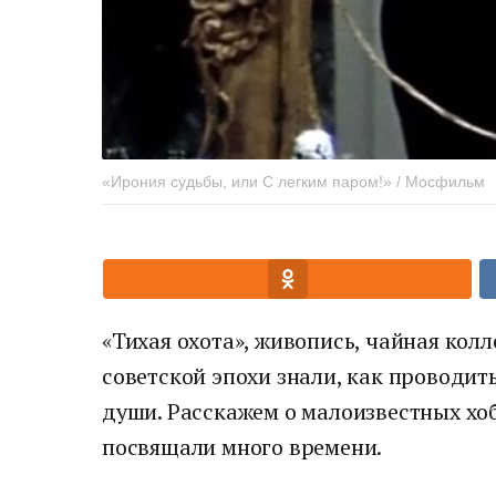
«Ирония судьбы, или С легким паром!» / Мосфильм
«Тихая охота», живопись, чайная колл
советской эпохи знали, как проводит
души. Расскажем о малоизвестных хо
посвящали много времени.