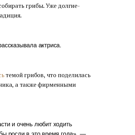
собирать грибы. Уже долгие-
радиция.
рассказывала актриса.
сь
темой грибов, что поделилась
бника, а также фирменными
асти и очень любит ходить
бы росли в это время года», —