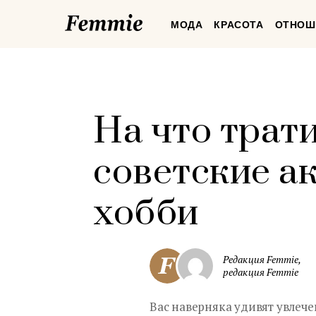
Femmie
МОДА
КРАСОТА
ОТНОШ
На что трат
советские а
хобби
Редакция Femmie,
редакция Femmie
Вас наверняка удивят увлече