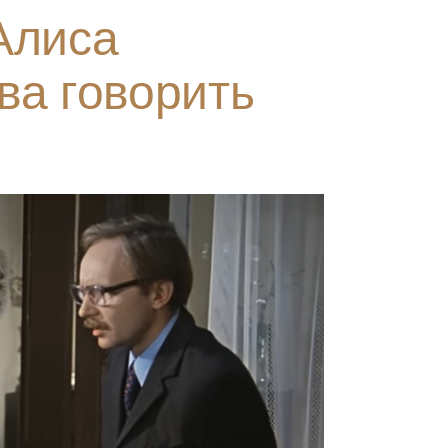
Алиса
ва говорить