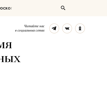
Поиск
РОСКОП
Телеграм
Вконтакте
Однокласс
Читайте нас
в социальных сетях
мя
нных