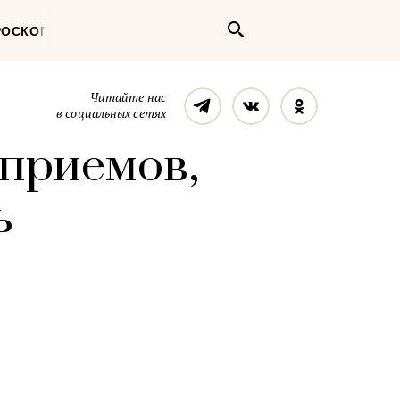
Поиск
РОСКОП
Телеграм
Вконтакте
Однокласс
Читайте нас
в социальных сетях
 приемов,
ь