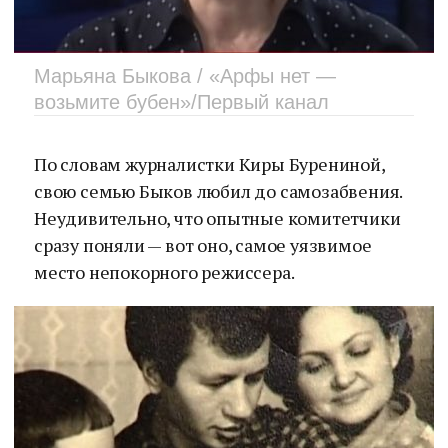
Марьяна Быкова / «Арфы нет —
возьмите бубен»/Первый канал
По словам журналистки Киры Бурениной,
свою семью Быков любил до самозабвения.
Неудивительно, что опытные комитетчики
сразу поняли — вот оно, самое уязвимое
место непокорного режиссера.