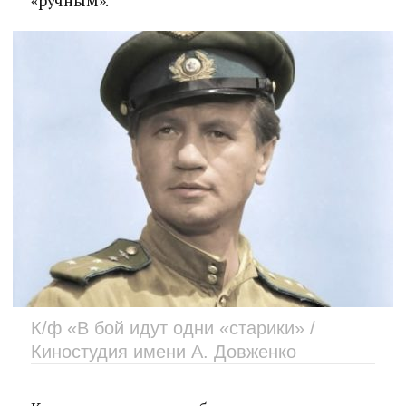
«ручным».
К/ф «В бой идут одни «старики» /
Киностудия имени А. Довженко