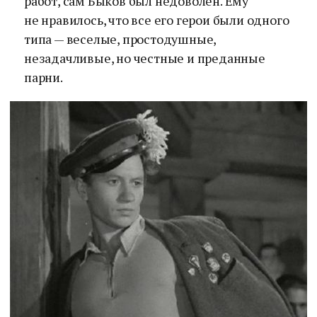
работ, сам Быков был недоволен. Ему
не нравилось, что все его герои были одного
типа — веселые, простодушные,
незадачливые, но честные и преданные
парни.