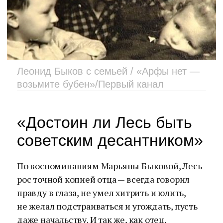
Леонид Быков с семьей / «Арфы нет —
возьмите бубен»/Первый канал
«Достоин ли Лесь быть
советским десантником»
По воспоминаниям Марьяны Быковой, Лесь
рос точной копией отца — всегда говорил
правду в глаза, не умел хитрить и юлить,
не желал подстраиваться и угождать, пусть
даже начальству. И так же, как отец,