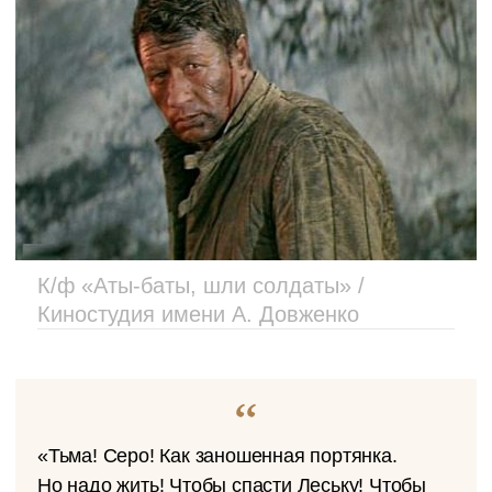
К/ф «Аты-баты, шли солдаты» /
Киностудия имени А. Довженко
«Тьма! Серо! Как заношенная портянка.
Но надо жить! Чтобы спасти Леську! Чтобы