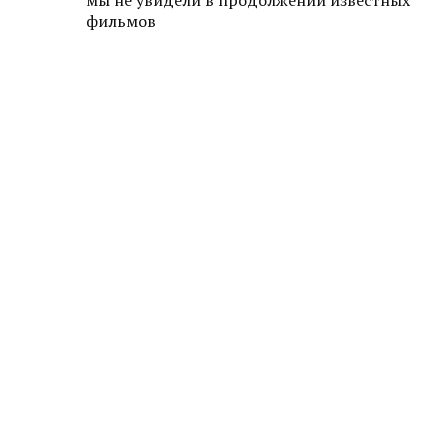
мы не увидели в продолжении известных
фильмов