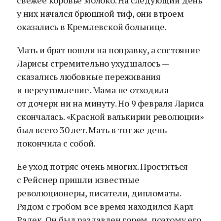
свежее коровье молоко. На следующий день
у них начался брюшной тиф, они втроем
оказались в Кремлевской больнице.
Мать и брат пошли на поправку, а состояние
Ларисы стремительно ухудшалось —
сказались любовные переживания
и переутомление. Мама не отходила
от дочери ни на минуту. Но 9 февраля Лариса
скончалась. «Красной валькирии революции»
был всего 30 лет. Мать в тот же день
покончила с собой.
Ее уход потряс очень многих. Проститься
с Рейснер пришли известные
революционеры, писатели, дипломаты.
Рядом с гробом все время находился Карл
Радек. Он был раздавлен горем, поэтому его