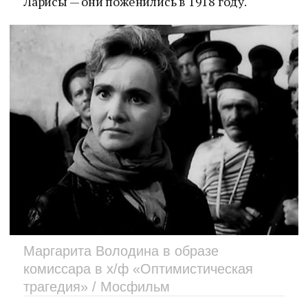
Ларисы — они поженились в 1918 году.
Маргарита Володина в образе
комиссара в х/ф «Оптимистическая
трагедия» / Мосфильм