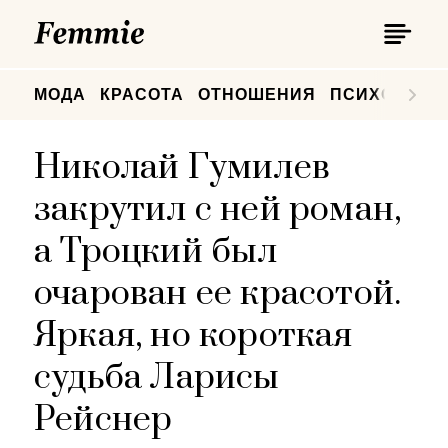
П
Femmie
П
МОДА
КРАСОТА
ОТНОШЕНИЯ
ПСИХОЛОГИ
Николай Гумилев
закрутил с ней роман,
а Троцкий был
очарован ее красотой.
Яркая, но короткая
судьба Ларисы
Рейснер