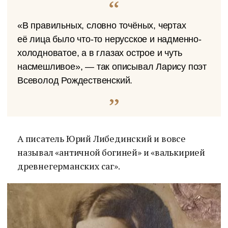
«В правильных, словно точёных, чертах
её лица было что-то нерусское и надменно-
холодноватое, а в глазах острое и чуть
насмешливое», — так описывал Ларису поэт
Всеволод Рождественский.
А писатель Юрий Либединский и вовсе
называл «античной богиней» и «валькирией
древнегерманских саг».