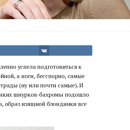
олепно успела подготовиться к
ойной, а ноги, бесспорно, самые
трады (ну или почти самые). И
тонких шнурков-бахромы подошло
в, образ изящной блондинки все