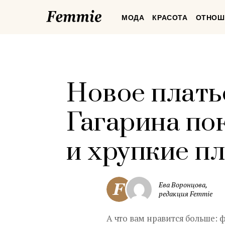
Femmie
МОДА
КРАСОТА
ОТНОШ
Новое плать
Гагарина по
и хрупкие п
Ева Воронцова,
редакция Femmie
А что вам нравится больше: 