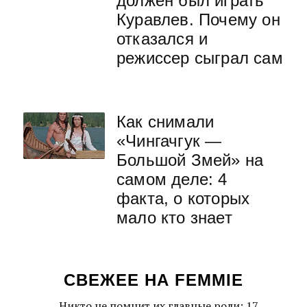
должен был играть
Куравлев. Почему он
отказался и
режиссер сыграл сам
Как снимали
«Чингачгук —
Большой Змей» на
самом деле: 4
факта, о которых
мало кто знает
СВЕЖЕЕ НА FEMMIE
Никто не помнит их главные роли: 17