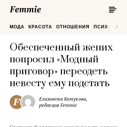
П
Femmie
П
МОДА
КРАСОТА
ОТНОШЕНИЯ
ПСИХОЛОГИ
Обеспеченный жених
попросил «Модный
приговор» переодеть
невесту ему подстать
Елизавета Котукова,
редакция Femmie