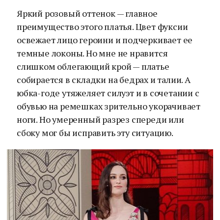
Яркий розовый оттенок — главное
преимущество этого платья. Цвет фуксии
освежает лицо героини и подчеркивает ее
темные локоны. Но мне не нравится
слишком облегающий крой — платье
собирается в складки на бедрах и талии. А
юбка-годе утяжеляет силуэт и в сочетании с
обувью на ремешках зрительно укорачивает
ноги. Но умеренный разрез спереди или
сбоку мог бы исправить эту ситуацию.