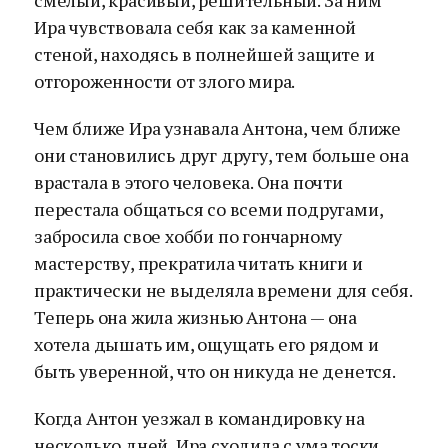
смелый, красивый, решительный. За ним
Ира чувствовала себя как за каменной
стеной, находясь в полнейшей защите и
отгороженности от злого мира.
Чем ближе Ира узнавала Антона, чем ближе
они становились друг другу, тем больше она
врастала в этого человека. Она почти
перестала общаться со всеми подругами,
забросила свое хобби по гончарному
мастерству, прекратила читать книги и
практически не выделяла времени для себя.
Теперь она жила жизнью Антона — она
хотела дышать им, ощущать его рядом и
быть уверенной, что он никуда не денется.
Когда Антон уезжал в командировку на
несколько дней, Ира сходила с ума тоски.