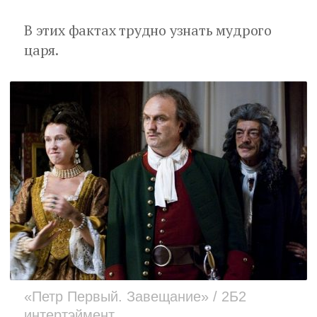
В этих фактах трудно узнать мудрого
царя.
«Петр Первый. Завещание» / 2Б2
интертэймент