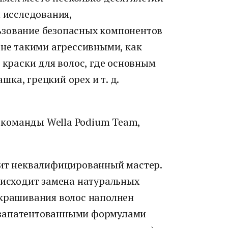
и исследования,
ьзование безопасных компонентов
 не такими агрессивными, как
 краски для волос, где основным
ка, грецкий орех и т. д.
т команды Wella Podium Team,
тит неквалифицированный мастер.
оисходит замена натуральных
окрашивания волос наполнен
 запатентованными формулами