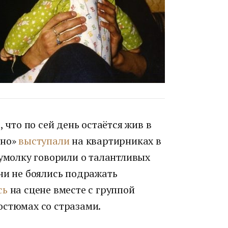
 что по сей день остаётся жив в
ино»
выступали
на квартирниках в
 умолку говорили о талантливых
ни не боялись подражать
сь
на сцене вместе с группой
остюмах со стразами.