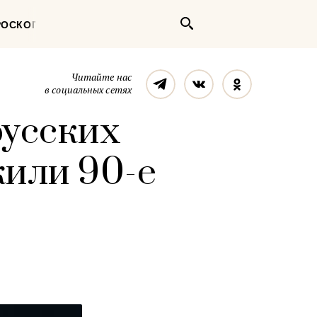
Поиск
РОСКОП
Телеграм
Вконтакте
Однокласс
Читайте нас
в социальных сетях
русских
жили 90-е