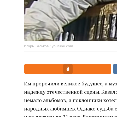
Игорь Тальков / youtube.com
Им пророчили великое будущее, а му
надежду отечественной сцены. Казало
немало альбомов, а поклонники хоте
народных любимцев. Однако судьба с
и не дожили до 21 века. Вспоминаем и