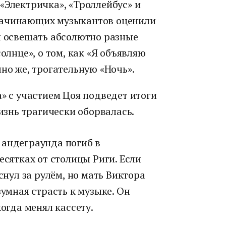
«Электричка», «Троллейбус» и
начинающих музыкантов оценили
и освещать абсолютно разные
олнце», о том, как «Я объявляю
но же, трогательную «Ночь».
а» с участием Цоя подведет итоги
жизнь трагически оборвалась.
 андеграунда погиб в
есятках от столицы Риги. Если
снул за рулём, но мать Виктора
зумная страсть к музыке. Он
когда менял кассету.