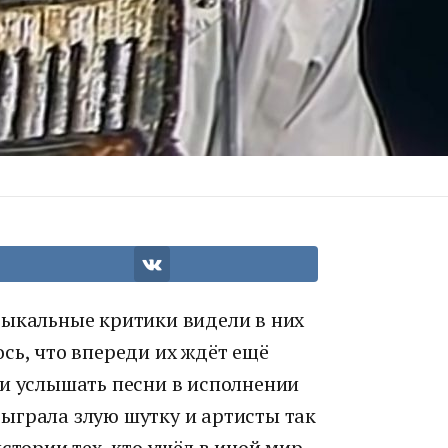
зыкальные критики видели в них
сь, что впереди их ждёт ещё
ли услышать песни в исполнении
ыграла злую шутку и артисты так
стории тех, кто ушёл в иной мир