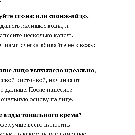
а.
зуйте спонж или спонж-яйцо.
удалить излишки воды, и
анесите несколько капель
ниями слегка вбивайте ее в кожу:
 ваше лицо выглядело идеально
,
еской кисточкой, начиная от
о дальше. После нанесите
ональную основу на лице.
е виды тонального крема?
ве лучше всего наносить
крем по всему лицу с помощью