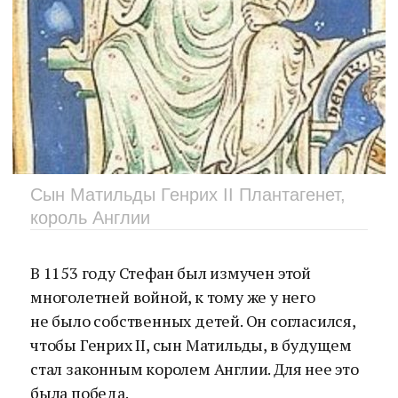
Сын Матильды Генрих II Плантагенет,
король Англии
В 1153 году Стефан был измучен этой
многолетней войной, к тому же у него
не было собственных детей. Он согласился,
чтобы Генрих II, сын Матильды, в будущем
стал законным королем Англии. Для нее это
была победа.