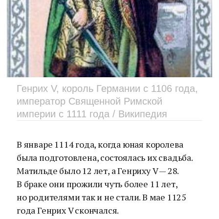
Генрих V, король Германии с 1106 года,
император Священной Римской
империи с 1111 года / Википедия
В январе 1114 года, когда юная королева
была подготовлена, состоялась их свадьба.
Матильде было 12 лет, а Генриху V — 28.
В браке они прожили чуть более 11 лет,
но родителями так и не стали. В мае 1125
года Генрих V скончался.