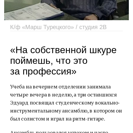
К/ф «Марш Турецкого» / студия 2В
«На собственной шкуре
поймешь, что это
за профессия»
Учеба на вечернем отделении занимала
четыре вечера в неделю, а три оставшихся
Эдуард посвящал студенческому вокально-
инструментальному ансамблю, в котором он
был солистом и играл на ритм-гитаре.
Ансамбль пользовался успехом и часто