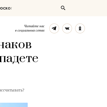
Поиск
РОСКОП
Телеграм
Вконтакте
Однокласс
Читайте нас
в социальных сетях
наков
опадете
ассчитывать?