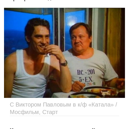
С Виктором Павловым в к/ф «Катала» /
Мосфильм, Старт