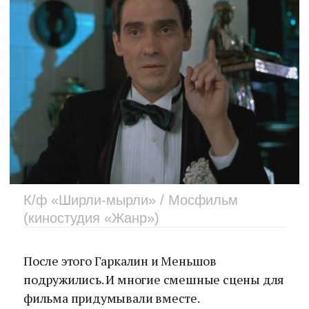
К/ф «Ширли-мырли» / Мосфильм
(киностудия «Жанр»)
После этого Гаркалин и Меньшов
подружились. И многие смешные сцены для
фильма придумывали вместе.