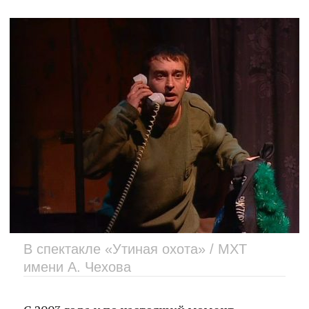
В спектакле «Утиная охота» / МХТ
имени А. Чехова