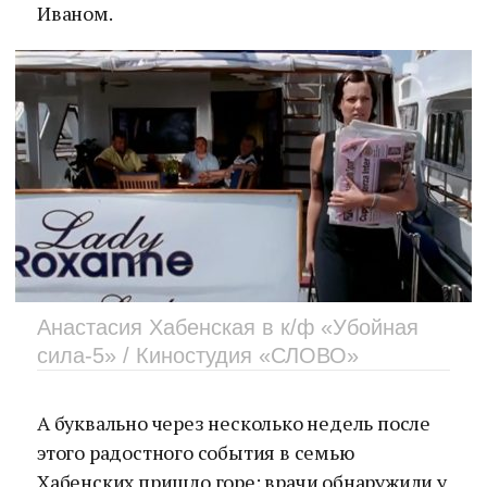
Иваном.
Анастасия Хабенская в к/ф «Убойная
сила-5» / Киностудия «СЛОВО»
А буквально через несколько недель после
этого радостного события в семью
Хабенских пришло горе: врачи обнаружили у