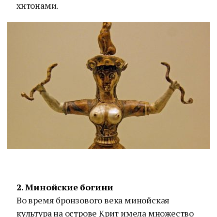
хитонами.
2. Минойские богини
Во время бронзового века минойская
культура на острове Крит имела множество