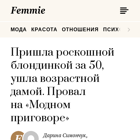
П
Femmie
П
МОДА
КРАСОТА
ОТНОШЕНИЯ
ПСИХОЛОГИ
Пришла роскошной
блондинкой за 50,
ушла возрастной
дамой. Провал
на «Модном
приговоре»
Дарина Симончук,