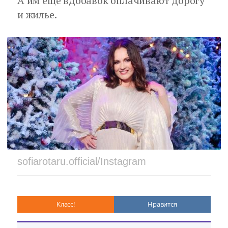
А им еще вдобавок оплачивают дорогу
и жилье.
sofiarotaru.official/Instagram
Класс!
Нравится