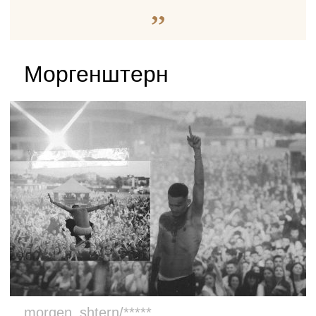
Моргенштерн
morgen_shtern/*****