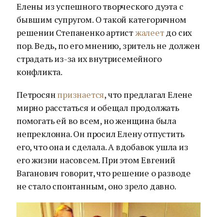
Елены из успешного творческого дуэта с
бывшим супругом. О такой категоричном
решении Степаненко артист
жалеет
до сих
пор. Ведь, по его мнению, зритель не должен
страдать из-за их внутрисемейного
конфликта.
Петросян
признается
, что предлагал Елене
мирно расстаться и обещал продолжать
помогать ей во всем, но женщина была
непреклонна. Он просил Елену отпустить
его, что она и сделала. А вдобавок ушла из
его жизни насовсем. При этом Евгений
Ваганович говорит, что решение о разводе
не стало спонтанным, оно зрело давно.