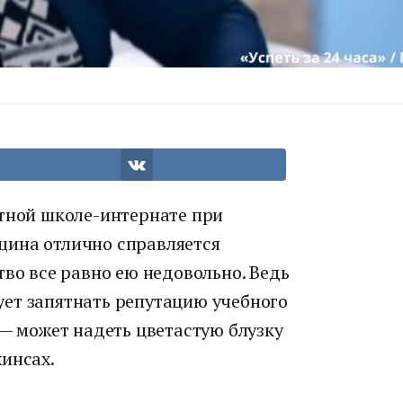
итной школе-интернате при
щина отлично справляется
тво все равно ею недовольно. Ведь
ет запятнать репутацию учебного
 — может надеть цветастую блузку
инсах.