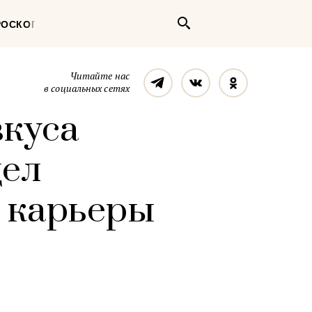
Поиск
РОСКОП
Телеграм
Вконтакте
Однокласс
Читайте нас
в социальных сетях
вкуса
дел
е карьеры