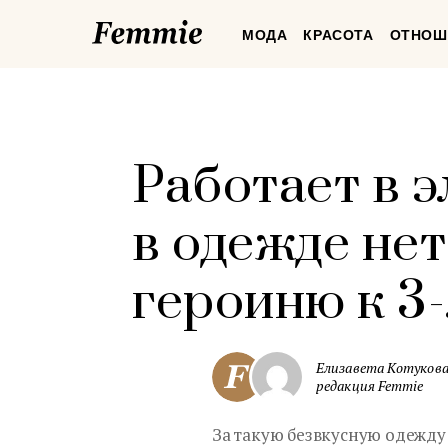
Femmie
МОДА
КРАСОТА
ОТНОШ
Работает в э
в одежде нет
героиню к 3
Елизавета Котукова
редакция Femmie
За такую безвкусную одежду 