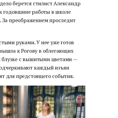
а дело берется стилист Александр
у к годовщине работы в школе
у. За преображением проследит
стыми руками. У нее уже готов
 вышла к Рогову в облегающих
 блузке с вышитыми цветами —
подчеркивают каждый изъян
ят для предстоящего события.