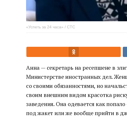
«Успеть за 24 часа» / СТС
Анна — секретарь на ресепшене в эл
Министерстве иностранных дел. Жен
со своими обязанностями, но начальс
своим внешним видом красотка риску
заведения. Она одевается как попало
под жакет или же вообще прийти в дж