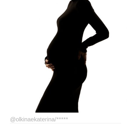
@olkinaekaterina/*****