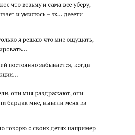
ое что возьму и сама все уберу,
вает и умилюсь – эх… дееети
только я решаю что мне ощущать,
агировать…
ней постоянно забывается, когда
акции…
ели, они мня раздражают, они
ли бардак мне, вывели меня из
чно говорю о своих детях например