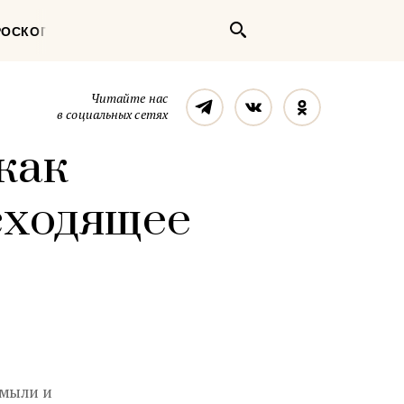
Поиск
РОСКОП
Телеграм
Вконтакте
Однокласс
Читайте нас
в социальных сетях
как
сходящее
омыли и