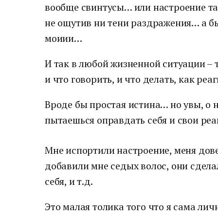
вообще свинтусы… или настроение так
не ощутив ни тени раздражения… а бы
моиии…
И так в любой жизненной ситуации – 
и что говорить, и что делать, как ре
Вроде бы простая истина… но увы, о 
пытаешься оправдать себя и свои ре
Мне испортили настроение, меня дов
добавили мне седых волос, они сдела
себя, и т.д.
Это малая толика того что я сама ли