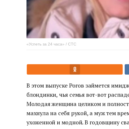
«Успеть за 24 часа» / СТС
В этом выпуске Рогов займется имид
блондинки, чья семья вот-вот распаде
Молодая женщина целиком и полность
махнула на себя рукой, а муж тем вре
ухоженной и модной. В годовщину св