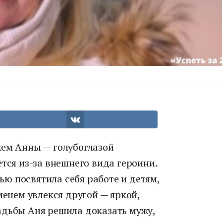
жем Анны — голубоглазой
тся из-за внешнего вида героини.
ю посвятила себя работе и детям,
менем увлекся другой — яркой,
адьбы Аня решила доказать мужу,