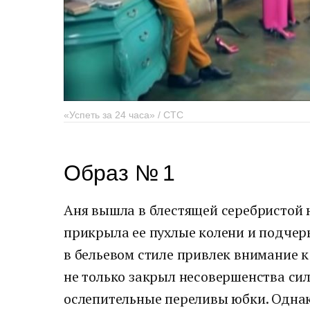
«Успеть за 24 часа» / СТС
Образ № 1
Аня вышла в блестящей серебристой ю
прикрыла ее пухлые колени и подчер
в бельевом стиле привлек внимание к
не только закрыл несовершенства силу
ослепительные переливы юбки. Однак