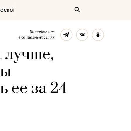
Поиск
РОСКОП
Телеграм
Вконтакте
Однокласс
Читайте нас
в социальных сетях
 лучше,
ды
 ее за 24