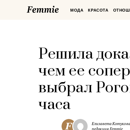
Femmie
МОДА
КРАСОТА
ОТНОШ
Решила доказ
чем ее сопе
выбрал Рогов
часа
Елизавета Котукова
редакция Femmie