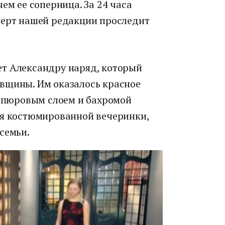
ем ее соперница. За 24 часа
перт нашей редакции проследит
ет Александру наряд, который
вщины. Им оказалось красное
гипюровым слоем и бахромой
ля костюмированной вечеринки,
семьи.