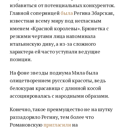
избавиться от потенциальных конкуренток.
Главной соперницей
была
Регина Збарская,
известная всему миру под негласным
именем «Красной королевы». Брюнетка с
резкими чертами лица напоминала
итальянскую диву, а из-за сложного
характера ей часто уступали ведущие
позиции.
На фоне звезды подиума Мила была
олицетворением русской красоты, ведь
белокурая красавица с длинной косой
ассоциировалась с народными образами.
Конечно, такое преимущество не на шутку
раззадорило Регину, тем более что
Романовскую
пригласили
на