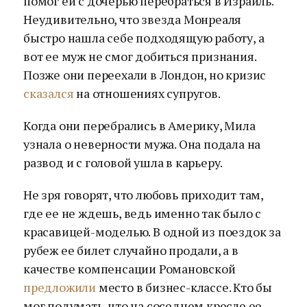
помог ей с дочерью перебраться в Израиль.
Неудивительно, что звезда Монреаля
быстро нашла себе подходящую работу, а
вот ее муж не смог добиться признания.
Позже они переехали в Лондон, но кризис
сказался
на отношениях супругов.
Когда они перебрались в Америку, Мила
узнала о неверности мужа. Она подала на
развод и с головой ушла в карьеру.
Не зря говорят, что любовь приходит там,
где ее не ждешь, ведь именно так было с
красавицей-моделью. В одной из поездок за
рубеж ее билет случайно продали, а в
качестве компенсации Романовской
предложили
место в бизнес-классе. Кто бы
мог подумать, что на соседнем кресле ее