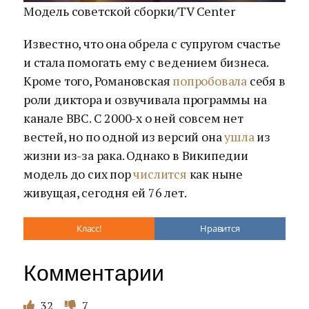
Модель советской сборки/TV Center
Известно, что она обрела с супругом счастье
и стала помогать ему с ведением бизнеса.
Кроме того, Романовская
попробовала
себя в
роли диктора и озвучивала программы на
канале BBC. С 2000-х о ней совсем нет
вестей, но по одной из версий она
ушла
из
жизни из-за рака. Однако в Википедии
модель до сих пор
числится
как ныне
живущая, сегодня ей 76 лет.
Класс!
Нравится
Комментарии
32
7