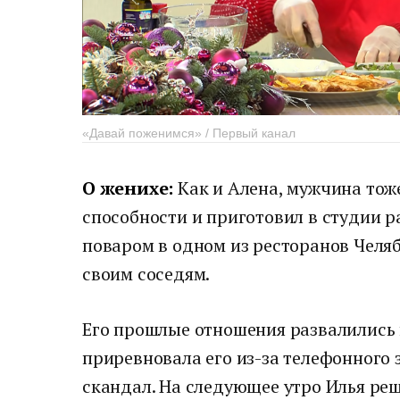
«Давай поженимся» / Первый канал
О женихе:
Как и Алена, мужчина тож
способности и приготовил в студии р
поваром в одном из ресторанов Челя
своим соседям.
Его прошлые отношения развалились 
приревновала его из-за телефонного 
скандал. На следующее утро Илья реш