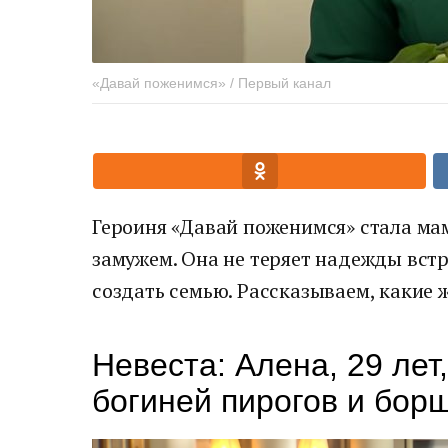
«Давай поженимся» / Первый канал
Героиня «Давай поженимся» стала мам
замужем. Она не теряет надежды вст
создать семью. Рассказываем, какие ж
Невеста: Алена, 29 лет
богиней пирогов и бор