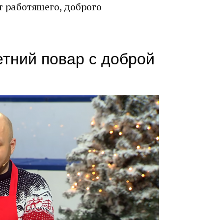
т работящего, доброго
етний повар с доброй