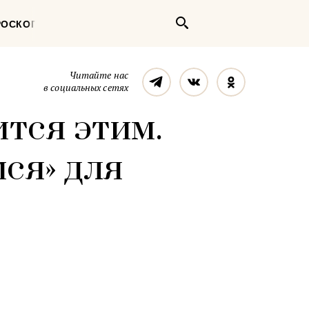
Поиск
РОСКОП
Телеграм
Вконтакте
Однокласс
Читайте нас
в социальных сетях
ится этим.
ся» для