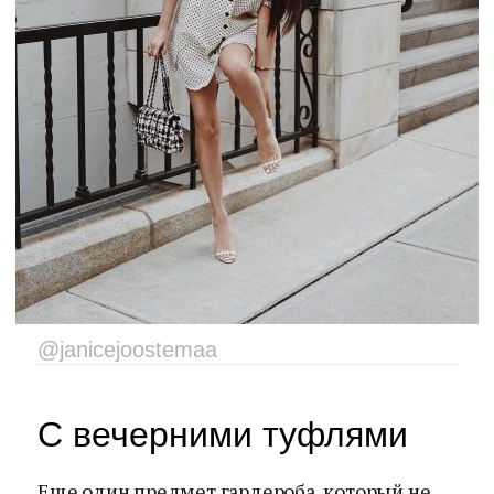
@janicejoostemaa
С вечерними туфлями
Еще один предмет гардероба, который не