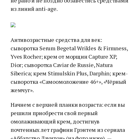
не рано и не поздно обзавестись средствами
из линий anti-age.
Антивозрастные средства для век:
сыворотка Serum Begetal Wrikles & Firmness,
Yves Rocher; крем от морщин Capture XP,
Dior; сыворотка Caviar de Russie, Natura
Siberica; крем Stimulskin Plus, Darphin; крем-
сыворотка «Самоомоложение 46+», «Чёрный
жемчуг».
Начнем с верхней планки возраста: если вы
решили приобрести свой первый
омолаживающий крем, достигнув
почтенных лет графини Грэнтем из сериала
«Аббатство Даунтон» (на фото ниже), —