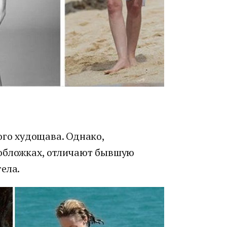
ого худощава. Однако,
 обложках, отличают бывшую
ела.