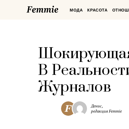
Femmie
МОДА
КРАСОТА
ОТНОШ
Шокирующая
В Реальност
Журналов
Денис,
редакция Femmie