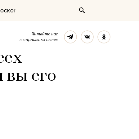
Поиск
РОСКОП
Телеграм
Вконтакте
Однокласс
Читайте нас
в социальных сетях
сех
 вы его