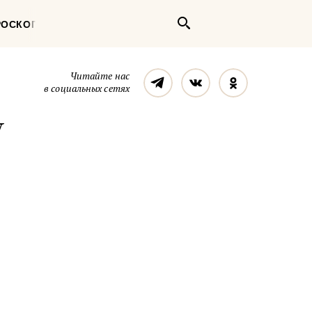
Поиск
РОСКОП
Телеграм
Вконтакте
Однокласс
Читайте нас
в социальных сетях
у