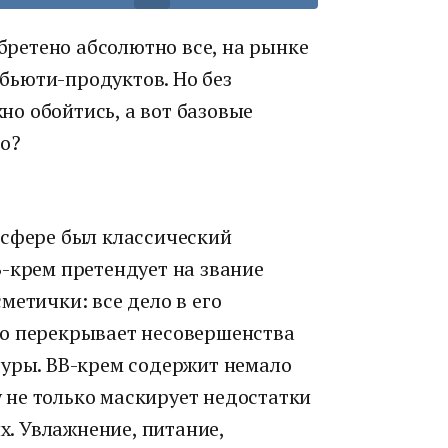
обретено абсолютно все, на рынке
бьюти-продуктов. Но без
о обойтись, а вот базовые
о?
-сфере был классический
-крем претендует на звание
метички: все дело в его
то перекрывает несовершенства
туры. BB-крем содержит немало
не только маскирует недостатки
их. Увлажнение, питание,