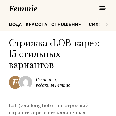
П
Femmie
П
МОДА
КРАСОТА
ОТНОШЕНИЯ
ПСИХОЛОГИ
Стрижка «LOB-каре»:
15 стильных
вариантов
Светлана,
редакция Femmie
Lob (или long bob) – не отросший
вариант каре, а его удлиненная