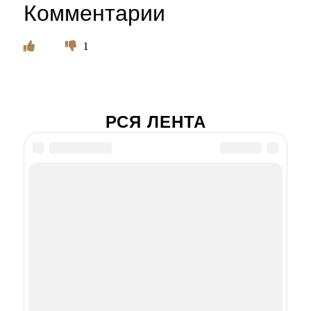
Комментарии
1
РСЯ ЛЕНТА
Леонид Куравлев
отказался от главной
роли у известного
режиссера. Почему
актер не пожалел
Актеры чуть не
утонули в ледяной