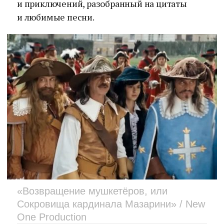
и приключений, разобранный на цитаты
и любимые песни.
«Возвращение мушкетёров, или
Сокровища кардинала Мазарини» / New
One Production