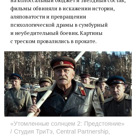
на колоссальный бюджет и звездный состав,
фильмы обвиняли в искажении истории,
аляповатости и превращении
психологической драмы в сумбурный
и неубедительный боевик. Картины
с треском провалились в прокате.
«Утомленные солнцем 2: Предстояние»
/ Студия ТриТэ, Central Partnership,