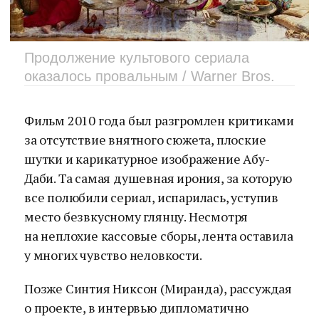
Продолжение культового сериала
оказалось провальным / Warner Bros.
Фильм 2010 года был разгромлен критиками
за отсутствие внятного сюжета, плоские
шутки и карикатурное изображение Абу-
Даби. Та самая душевная ирония, за которую
все полюбили сериал, испарилась, уступив
место безвкусному глянцу. Несмотря
на неплохие кассовые сборы, лента оставила
у многих чувство неловкости.
Позже Синтия Никсон (Миранда), рассуждая
о проекте, в интервью дипломатично