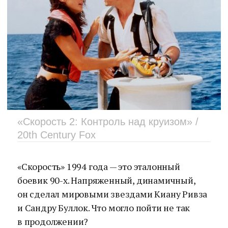
«Скорость 2: Контроль над круизом» /
20th Century Fox
«Скорость» 1994 года — это эталонный
боевик 90-х. Напряженный, динамичный,
он сделал мировыми звездами Киану Ривза
и Сандру Буллок. Что могло пойти не так
в продолжении?