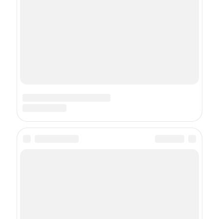
воде. История съемок
фильма «Чингачгук —
Большой Змей»
СВЕЖЕЕ НА FEMMIE
Никто не помнит их главные роли: 17
больших акетров, которых знают
по ярким эпизодам
Мы все ошибались: 17 звезд кино, чья
реальная национальность вас удивит
Их убрали из фильма: 14 актеров, которые
мы не увидели в продолжении известных
фильмов