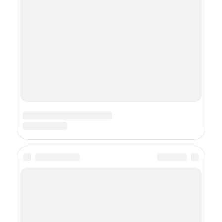
Как снимали
«Чингачгук —
Большой Змей» на
самом деле: 4 факта,
о которых мало кто
знает
СВЕЖЕЕ НА FEMMIE
Никто не помнит их главные роли: 17
больших акетров, которых знают
по ярким эпизодам
Мы все ошибались: 17 звезд кино, чья
реальная национальность вас удивит
Их убрали из фильма: 14 актеров, которые
мы не увидели в продолжении известных
фильмов