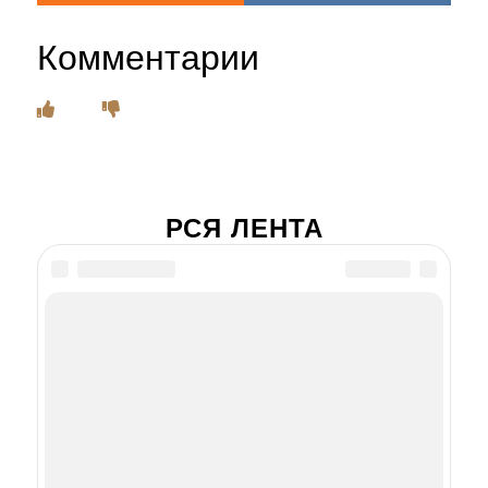
Комментарии
РСЯ ЛЕНТА
Ивана в фильме
«Печки-лавочки»
должен был играть
Куравлев. Почему он
отказался и режиссер
сыграл сам