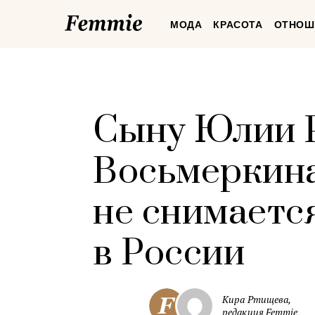
Femmie
МОДА
КРАСОТА
ОТНОШ
Сыну Юлии Р
Восьмеркина
не снимается
в России
Кира Ртищева,
редакция Femmie