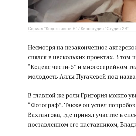
Сериал “Кодекс чести-6” / Киностудия “Студия 2В”
Несмотря на незаконченное актерско
снялся в нескольких проектах. В том
“Кодекс чести-6” и многосерийном т
молодость Аллы Пугачевой под назва
В главной же роли Григория можно у
“Фотограф”. Также он успел попробов
Вахтангова, где принял участие в сп
поставленном его наставником, Вла