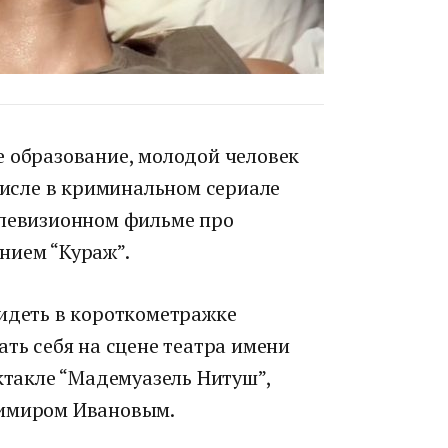
е образование, молодой человек
 числе в криминальном сериале
елевизионном фильме про
нием “Кураж”.
видеть в короткометражке
ать себя на сцене театра имени
ектакле “Мадемуазель Нитуш”,
димиром Ивановым.