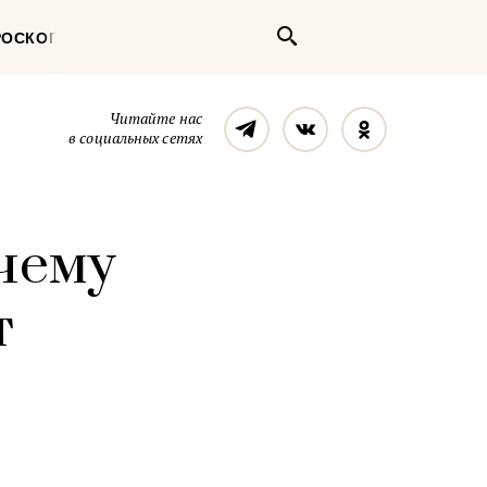
Поиск
РОСКОП
Телеграм
Вконтакте
Однокласс
Читайте нас
в социальных сетях
чему
т