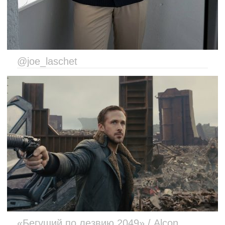
@joe_laschet
«Бегущий по лезвию 2049» / Alcon