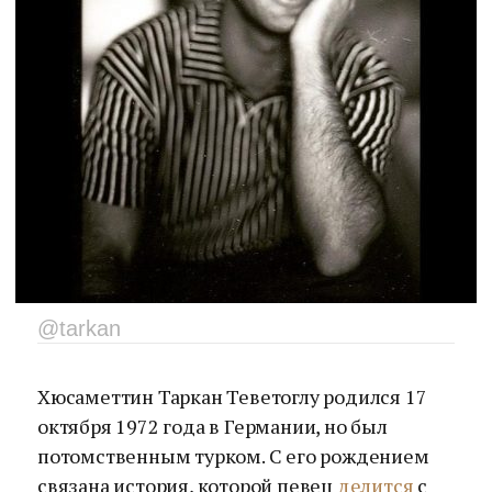
@tarkan
Хюсаметтин Таркан Теветоглу родился 17
октября 1972 года в Германии, но был
потомственным турком. С его рождением
связана история, которой певец
делится
с