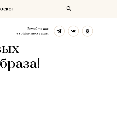
Поиск
РОСКОП
Телеграм
Вконтакте
Однокласс
Читайте нас
в социальных сетях
вых
браза!