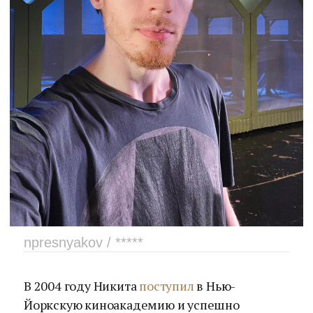
npresnyakov / *****
В 2004 году Никита
поступил
в Нью-
Йоркскую киноакадемию и успешно