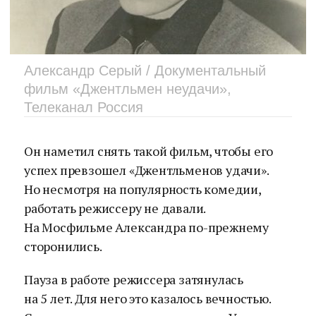
Александр Серый / Документальный
фильм «Джентльмен неудачи»,
Телеканал Россия
Он наметил снять такой фильм, чтобы его
успех превзошел «Джентльменов удачи».
Но несмотря на популярность комедии,
работать режиссеру не давали.
На Мосфильме Александра по-прежнему
сторонились.
Пауза в работе режиссера затянулась
на 5 лет. Для него это казалось вечностью.