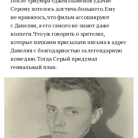
После триумфа «Джентльменов удачи»
Серому хотелось достичь большего. Ему
не нравилось, что фильм ассоциируют
с Данелия, а его самого не знают даже
коллеги. Что уж говорить о зрителях,
которые пачками присылали письма в адрес
Данелия с благодарностью за легендарную
комедию. Тогда Серый придумал
гениальный план.