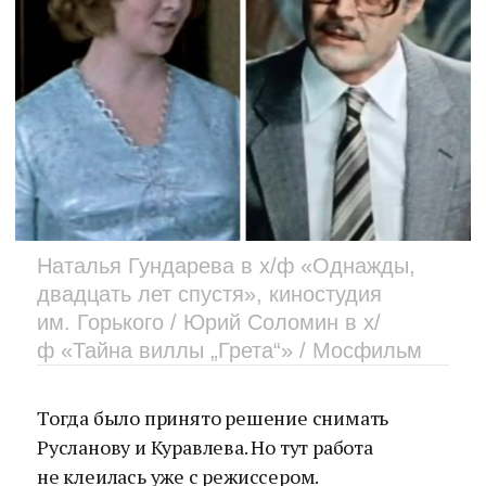
Наталья Гундарева в х/ф «Однажды,
двадцать лет спустя», киностудия
им. Горького / Юрий Соломин в х/
ф «Тайна виллы „Грета“» / Мосфильм
Тогда было принято решение снимать
Русланову и Куравлева. Но тут работа
не клеилась уже с режиссером.